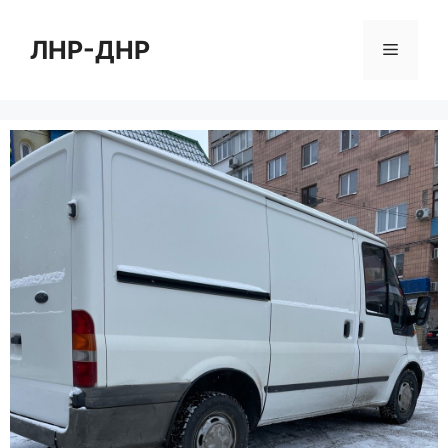
Перейти
к
ЛНР-ДНР
Меню
содержимому