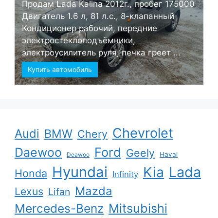
Продам Lada Kalina 2012г., пробег 175000
Двигатель 1.6 л, 81 л.с., 8-клапанный
Кондиционер рабочий, передние
электростеклоподъёмники,
электроусилитель руля, печка греет ...
Купить автомобиль
Chevrolet
Audi
BMW
Chery
Ford
Daewoo
Geely
Haval
Deawoo
Hyundai
Kia
Lada
Honda
Infinity
Mazda
Lexus
Lifan
Mercedes-Benz
Mitsubishi