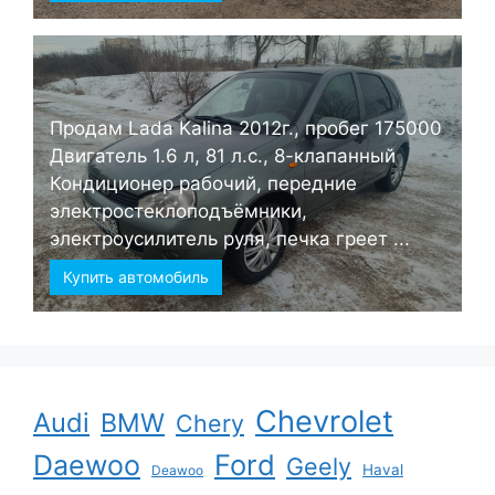
Продам Lada Kalina 2012г., пробег 175000
Двигатель 1.6 л, 81 л.с., 8-клапанный
Кондиционер рабочий, передние
электростеклоподъёмники,
электроусилитель руля, печка греет ...
Купить автомобиль
Chevrolet
Audi
BMW
Chery
Ford
Daewoo
Geely
Haval
Deawoo