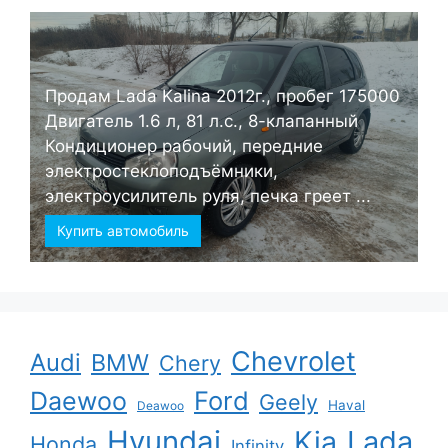
Продам Lada Kalina 2012г., пробег 175000
Двигатель 1.6 л, 81 л.с., 8-клапанный
Кондиционер рабочий, передние
электростеклоподъёмники,
электроусилитель руля, печка греет ...
Купить автомобиль
Chevrolet
Audi
BMW
Chery
Ford
Daewoo
Geely
Haval
Deawoo
Hyundai
Kia
Lada
Honda
Infinity