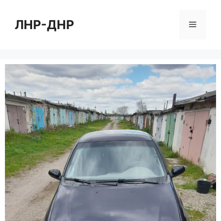
Перейти
к
ЛНР-ДНР
Меню
содержимому