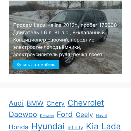
Продам Lada Kalina 2012г., пробег 175000
Двигатель 1.6 л, 81 л.с., 8-клапанный
Кондиционер рабочий, передние
электростеклоподъёмники,
электроусилитель руля, печка греет ...
Купить автомобиль
Chevrolet
Audi
BMW
Chery
Ford
Daewoo
Geely
Haval
Deawoo
Hyundai
Kia
Lada
Honda
Infinity