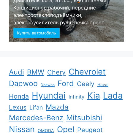
Двигатель 1.6 л, 81 л.с., 8-клапанный
Кондиционер рабочий, передние
электростеклоподъёмники,
электроусилитель руля, печка греет ...
Купить автомобиль
Chevrolet
Audi
BMW
Chery
Ford
Daewoo
Geely
Haval
Deawoo
Hyundai
Kia
Lada
Honda
Infinity
Mazda
Lexus
Lifan
Mercedes-Benz
Mitsubishi
Nissan
Opel
Peugeot
OMODA