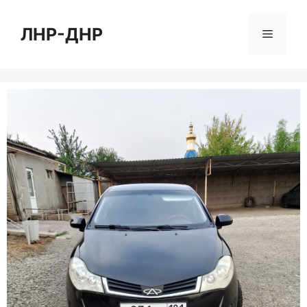
Перейти
к
ЛНР-ДНР
Меню
содержимому