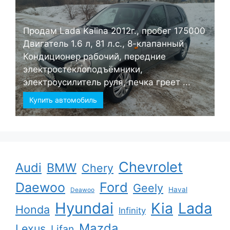
Продам Lada Kalina 2012г., пробег 175000
Двигатель 1.6 л, 81 л.с., 8-клапанный
Кондиционер рабочий, передние
электростеклоподъёмники,
электроусилитель руля, печка греет ...
Купить автомобиль
Chevrolet
Audi
BMW
Chery
Ford
Daewoo
Geely
Haval
Deawoo
Hyundai
Kia
Lada
Honda
Infinity
Mazda
Lexus
Lifan