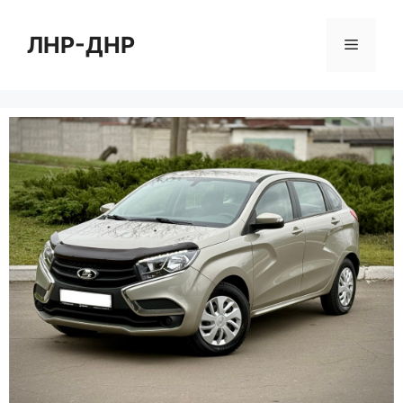
Перейти
к
ЛНР-ДНР
Меню
содержимому