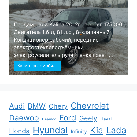
Продам Lada Kalina 2012г., пробег 175000
Двигатель 1.6 л, 81 л.с., 8-клапанный
Кондиционер рабочий, передние
электростеклоподъёмники,
электроусилитель руля, печка греет ...
Купить автомобиль
Chevrolet
Audi
BMW
Chery
Ford
Daewoo
Geely
Haval
Deawoo
Hyundai
Kia
Lada
Honda
Infinity