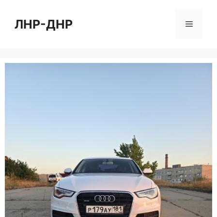
Перейти
к
ЛНР-ДНР
Меню
содержимому