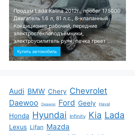
Продам Lada Kalina 2012г., пробег 175000
Двигатель 1.6 л, 81 л.с., 8-клапанный
Кондиционер рабочий, передние
электростеклоподъёмники,
электроусилитель руля, печка греет ...
Купить автомобиль
Chevrolet
Audi
BMW
Chery
Ford
Daewoo
Geely
Haval
Deawoo
Hyundai
Kia
Lada
Honda
Infinity
Mazda
Lexus
Lifan