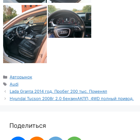
Рубрики
Авторынок
Метки
Audi
Lada Granta 2014 год. Пробег 200 тыс. Поменял
Hyundai Tucson 2008г 2.0 бензинАКПП, 4WD полный привод.
Поделиться