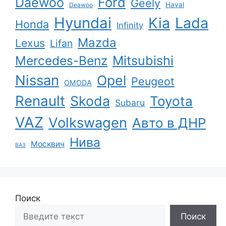
Ford
Daewoo
Geely
Haval
Deawoo
Hyundai
Kia
Lada
Honda
Infinity
Mazda
Lexus
Lifan
Mercedes-Benz
Mitsubishi
Nissan
Opel
Peugeot
OMODA
Renault
Skoda
Toyota
Subaru
VAZ
Volkswagen
Авто в ДНР
Нива
Москвич
ВАЗ
Поиск
Поиск